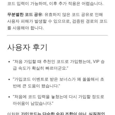
코드 입력이 가능하며, 이후 추가 적용은 어렵습니다.
무분별한 코드 공유
: 유효하지 않은 코드 공유로 인해
사용자 피해가 발생할 수 있으므로, 검증된 경로의 코드
를 사용해야 합니다.
사용자 후기
“처음 가입할 때 추천인 코드로 가입했는데, VIP 승
급 속도가 확실히 빠르더군요.”
“가입코드 이벤트로 받은 보너스가 꽤 쏠쏠해서 초
반에 큰 도움이 됐습니다.”
“처음에 코드 입력을 놓쳤는데 다시 가입할 정도로
아쉬움이 남았습니다.”
이처럼
가입코드는 단순한 숫자 조합이 아닌, 실질적인