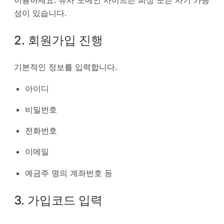
성이 있습니다.
2. 회원가입 진행
기본적인 정보를 입력합니다.
아이디
비밀번호
전화번호
이메일
예금주 명의 계좌번호 등
3. 가입코드 입력