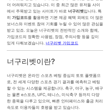
더 어려워지고 있습니다. 이 중 최근 많은 유저들 사이
에서 주목받고 있는 사이트가 바로
너구리벳
입니다. 특
히
가입코드
를 활용하면 기본 제공 혜택 외에도 더 많은
보너스와 이벤트 참여 기회를 누릴 수 있어 많은 관심을
받고 있죠. 오늘은 너구리벳의 전반적인 소개와 함께,
가입코드의 정확한 사용법, 장점, 주의사항 등을 깊이
있게 다뤄보겠습니다.
너구리벳 가입코드
너구리벳이란?
너구리벳은 온라인 스포츠 베팅 중심의 토토 플랫폼으
로, 전 세계 다양한 스포츠 경기 결과를 예측하고 베팅
할 수 있는 시스템을 제공합니다. 축구, 야구, 농구, 배구
는 물론 e스포츠, UFC, 테니스, 미식축구 등까지 다양
한 종목을 다루고 있으며, 빠른 인터페이스와 출금 처리
속도로 이용자들의 호평을 받고 있습니다.