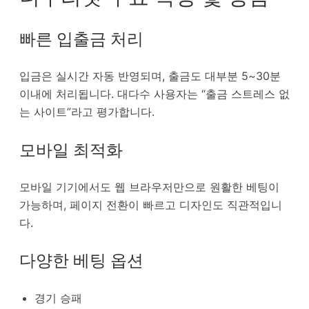
빠른 입출금 처리
입금은 실시간 자동 반영되며, 출금도 대부분 5~30분
이내에 처리됩니다. 대다수 사용자는 “출금 스트레스 없
는 사이트”라고 평가합니다.
모바일 최적화
모바일 기기에서도 웹 브라우저만으로 원활한 베팅이
가능하며, 페이지 전환이 빠르고 디자인도 직관적입니
다.
다양한 베팅 옵션
경기 승패