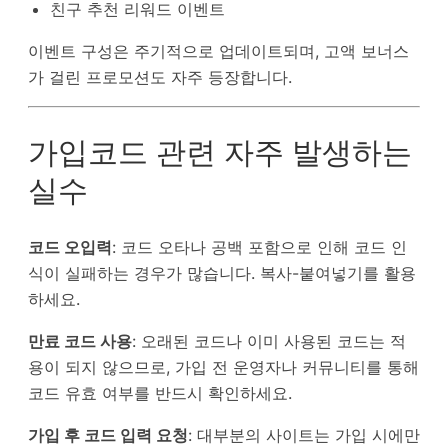
친구 추천 리워드 이벤트
이벤트 구성은 주기적으로 업데이트되며, 고액 보너스
가 걸린 프로모션도 자주 등장합니다.
가입코드 관련 자주 발생하는
실수
코드 오입력
: 코드 오타나 공백 포함으로 인해 코드 인
식이 실패하는 경우가 많습니다. 복사-붙여넣기를 활용
하세요.
만료 코드 사용
: 오래된 코드나 이미 사용된 코드는 적
용이 되지 않으므로, 가입 전 운영자나 커뮤니티를 통해
코드 유효 여부를 반드시 확인하세요.
가입 후 코드 입력 요청
: 대부분의 사이트는 가입 시에만