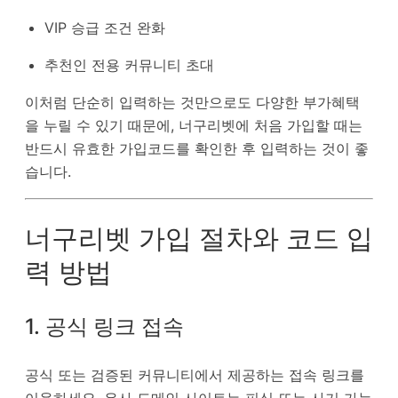
VIP 승급 조건 완화
추천인 전용 커뮤니티 초대
이처럼 단순히 입력하는 것만으로도 다양한 부가혜택
을 누릴 수 있기 때문에, 너구리벳에 처음 가입할 때는
반드시 유효한 가입코드를 확인한 후 입력하는 것이 좋
습니다.
너구리벳 가입 절차와 코드 입
력 방법
1. 공식 링크 접속
공식 또는 검증된 커뮤니티에서 제공하는 접속 링크를
이용하세요. 유사 도메인 사이트는 피싱 또는 사기 가능