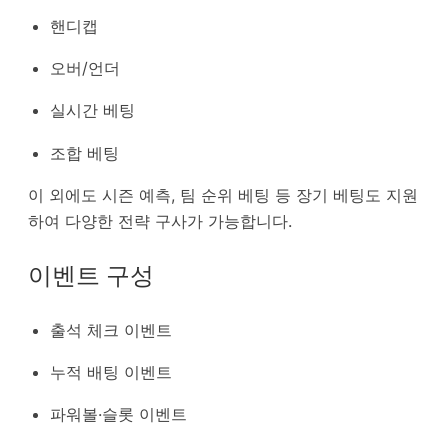
핸디캡
오버/언더
실시간 베팅
조합 베팅
이 외에도 시즌 예측, 팀 순위 베팅 등 장기 베팅도 지원
하여 다양한 전략 구사가 가능합니다.
이벤트 구성
출석 체크 이벤트
누적 배팅 이벤트
파워볼·슬롯 이벤트