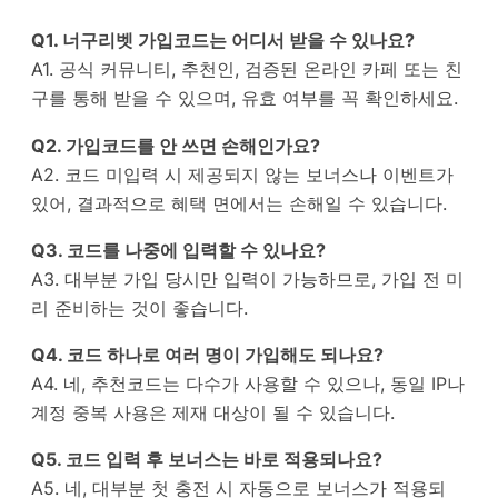
Q1. 너구리벳 가입코드는 어디서 받을 수 있나요?
A1. 공식 커뮤니티, 추천인, 검증된 온라인 카페 또는 친
구를 통해 받을 수 있으며, 유효 여부를 꼭 확인하세요.
Q2. 가입코드를 안 쓰면 손해인가요?
A2. 코드 미입력 시 제공되지 않는 보너스나 이벤트가
있어, 결과적으로 혜택 면에서는 손해일 수 있습니다.
Q3. 코드를 나중에 입력할 수 있나요?
A3. 대부분 가입 당시만 입력이 가능하므로, 가입 전 미
리 준비하는 것이 좋습니다.
Q4. 코드 하나로 여러 명이 가입해도 되나요?
A4. 네, 추천코드는 다수가 사용할 수 있으나, 동일 IP나
계정 중복 사용은 제재 대상이 될 수 있습니다.
Q5. 코드 입력 후 보너스는 바로 적용되나요?
A5. 네, 대부분 첫 충전 시 자동으로 보너스가 적용되