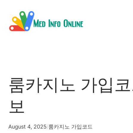
Skip
to
content
룸카지노 가입코드
보
August 4, 2025
/
룸카지노 가입코드