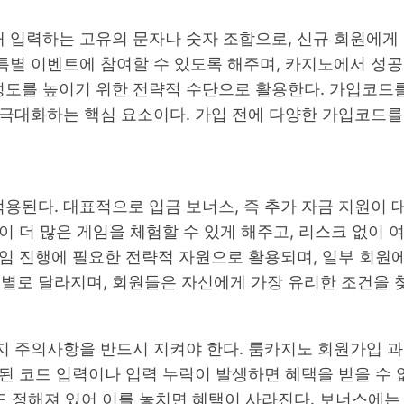
 입력하는 고유의 문자나 숫자 조합으로, 신규 회원에게
별 이벤트에 참여할 수 있도록 해주며, 카지노에서 성공적
도를 높이기 위한 전략적 수단으로 활용한다. 가입코드
 극대화하는 핵심 요소이다. 가입 전에 다양한 가입코드를
된다. 대표적으로 입금 보너스, 즉 추가 자금 지원이 대
이 더 많은 게임을 체험할 수 있게 해주고, 리스크 없이
임 진행에 필요한 전략적 자원으로 활용되며, 일부 회원에
별로 달라지며, 회원들은 자신에게 가장 유리한 조건을 찾
지 주의사항을 반드시 지켜야 한다. 룸카지노 회원가입 과
된 코드 입력이나 입력 누락이 발생하면 혜택을 받을 수 
도 정해져 있어 이를 놓치면 혜택이 사라진다. 보너스에는 