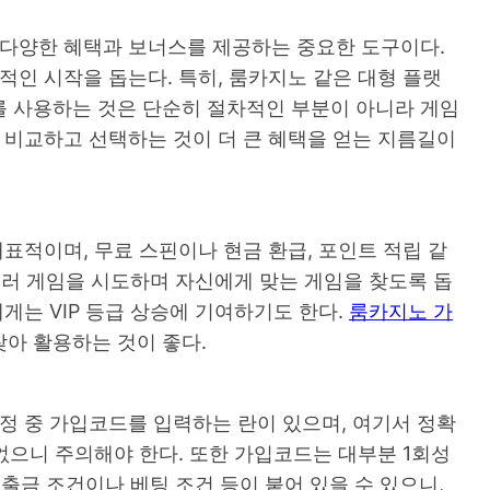
 다양한 혜택과 보너스를 제공하는 중요한 도구이다.
인 시작을 돕는다. 특히, 룸카지노 같은 대형 플랫
를 사용하는 것은 단순히 절차적인 부분이 아니라 게임
 비교하고 선택하는 것이 더 큰 혜택을 얻는 지름길이
표적이며, 무료 스핀이나 현금 환급, 포인트 적립 같
 여러 게임을 시도하며 자신에게 맞는 게임을 찾도록 돕
게는 VIP 등급 상승에 기여하기도 한다.
룸카지노 가
아 활용하는 것이 좋다.
정 중 가입코드를 입력하는 란이 있으며, 여기서 정확
없으니 주의해야 한다. 또한 가입코드는 대부분 1회성
출금 조건이나 베팅 조건 등이 붙어 있을 수 있으니,