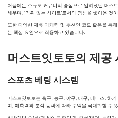
처음에는 소규모 커뮤니티 중심으로 알려졌던 머스트잇
세우며, ‘먹튀 없는 사이트’로서의 명성을 쌓아온 것이
또한 다양한 제휴 마케팅 및 추천인 코드 활용을 통
는 핵심 요인으로 작용하고 있습니다.
머스트잇토토의 제공
스포츠 베팅 시스템
머스트잇토토는 축구, 농구, 야구, 배구, 테니스, 하
며, 예측력과 분석 능력에 따라 수익을 극대화할 수 
일반적인 승/무/패 외에도 핸디캡, 오버/언더, 득점자