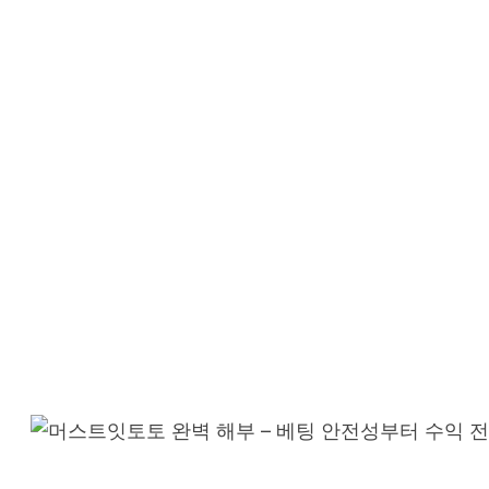
Skip
to
content