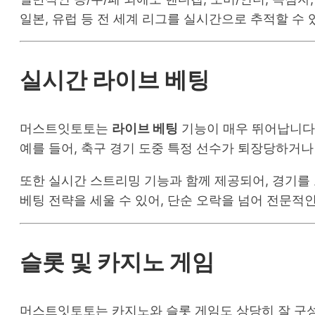
일본, 유럽 등 전 세계 리그를 실시간으로 추적할 수
실시간 라이브 베팅
머스트잇토토는
라이브 베팅
기능이 매우 뛰어납니다.
예를 들어, 축구 경기 도중 특정 선수가 퇴장당하거나
또한 실시간 스트리밍 기능과 함께 제공되어, 경기를 
베팅 전략을 세울 수 있어, 단순 오락을 넘어 전문적
슬롯 및 카지노 게임
머스트잇토토는 카지노와 슬롯 게임도 상당히 잘 구성