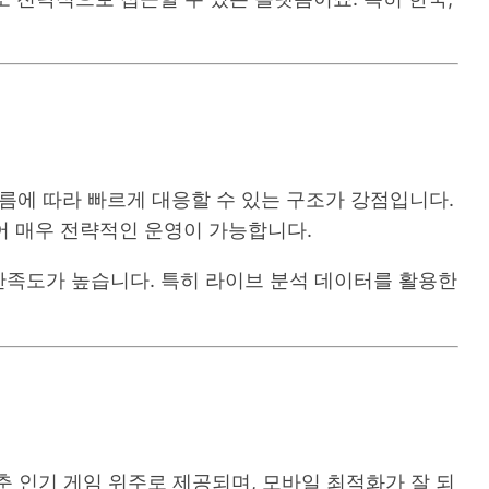
름에 따라 빠르게 대응할 수 있는 구조가 강점입니다.
어 매우 전략적인 운영이 가능합니다.
만족도가 높습니다. 특히 라이브 분석 데이터를 활용한
 인기 게임 위주로 제공되며, 모바일 최적화가 잘 되