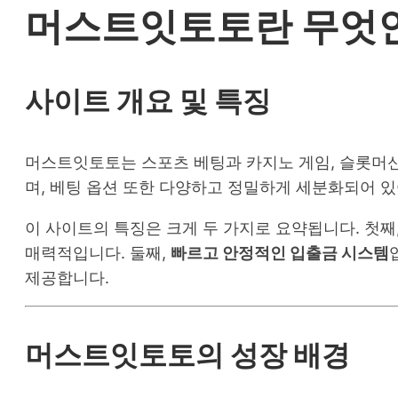
머스트잇토토란 무엇
사이트 개요 및 특징
머스트잇토토는 스포츠 베팅과 카지노 게임, 슬롯머신
며, 베팅 옵션 또한 다양하고 정밀하게 세분화되어 있
이 사이트의 특징은 크게 두 가지로 요약됩니다. 첫째
매력적입니다. 둘째,
빠르고 안정적인 입출금 시스템
제공합니다.
머스트잇토토의 성장 배경