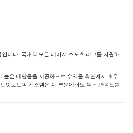
입니다. 국내외 모든 메이저 스포츠 리그를 지원하
비 높은 배당률을 제공하므로 수익률 측면에서 매우
머스트잇토토의 시스템은 이 부분에서도 높은 만족도를