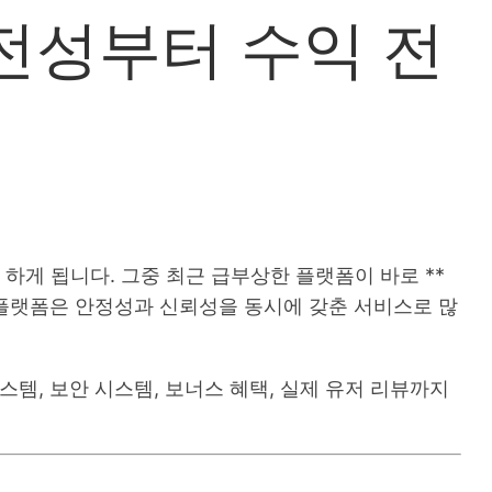
전성부터 수익 전
하게 됩니다. 그중 최근 급부상한 플랫폼이 바로 **
 이 플랫폼은 안정성과 신뢰성을 동시에 갖춘 서비스로 많
템, 보안 시스템, 보너스 혜택, 실제 유저 리뷰까지