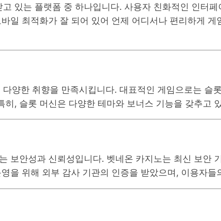
고 있는 플랫폼 중 하나입니다. 사용자 친화적인 인터페
모바일 최적화가 잘 되어 있어 언제 어디서나 편리하게 게
양한 취향을 만족시킵니다. 대표적인 게임으로는 슬롯 머신
히, 슬롯 머신은 다양한 테마와 보너스 기능을 갖추고 있
나는 보안성과 신뢰성입니다. 벳네온 카지노는 최신 보안
운영을 위해 외부 감사 기관의 인증을 받았으며, 이용자들