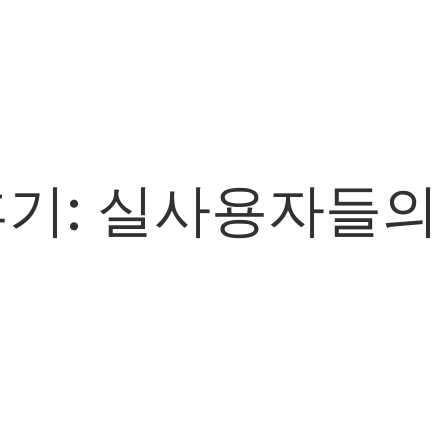
후기: 실사용자들의