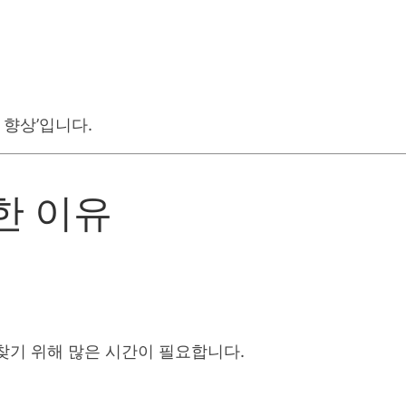
 향상’입니다.
한 이유
찾기 위해 많은 시간이 필요합니다.