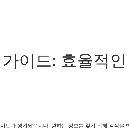
가이드: 효율적인
리
이트가 생겨났습니다. 원하는 정보를 찾기 위해 검색을 