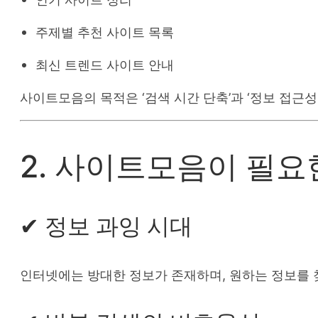
주제별 추천 사이트 목록
최신 트렌드 사이트 안내
사이트모음의 목적은 ‘검색 시간 단축’과 ‘정보 접근성
2. 사이트모음이 필요
✔ 정보 과잉 시대
인터넷에는 방대한 정보가 존재하며, 원하는 정보를 