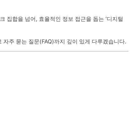
크 집합을 넘어, 효율적인 정보 접근을 돕는 ‘디지털
고 자주 묻는 질문(FAQ)까지 깊이 있게 다루겠습니다.