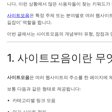
니다. 이런 상황에서 많은 사용자들이 찾는 키워드가
사이트모음
은 특정 주제 또는 분야별로 여러 웹사이트
길잡이’ 역할을 합니다.
이번 글에서는 사이트모음의 개념부터 유형, 장점과 단점
1. 사이트모음이란 무
사이트모음
은 여러 웹사이트의 주소를 한 페이지에 
보통 다음과 같은 형태로 제공됩니다:
카테고리별 링크 모음
인기 사이트 정리