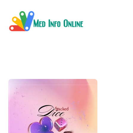
Skip
to
content