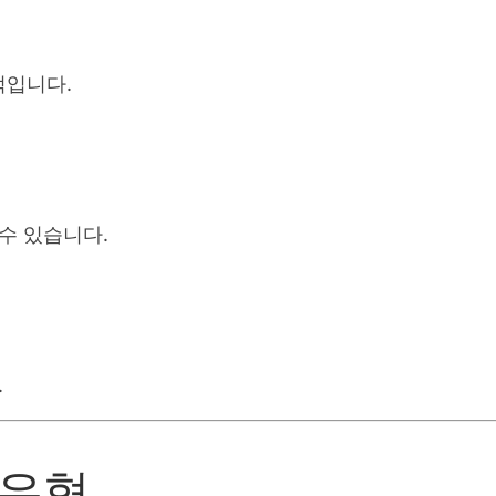
적입니다.
수 있습니다.
.
 유형