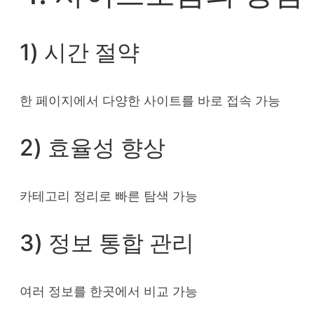
1) 시간 절약
한 페이지에서 다양한 사이트를 바로 접속 가능
2) 효율성 향상
카테고리 정리로 빠른 탐색 가능
3) 정보 통합 관리
여러 정보를 한곳에서 비교 가능