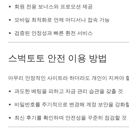
회원 전용 보너스와 프로모션 제공
모바일 최적화로 언제 어디서나 접속 가능
검증된 안정성과 빠른 환전 서비스
스벅토토 안전 이용 방법
아무리 안정적인 사이트라 하더라도 개인이 지켜야 할
과도한 베팅을 피하고 자금 관리 습관을 갖출 것
비밀번호를 주기적으로 변경해 계정 보안을 강화할
최신 후기를 확인하며 안전성을 꾸준히 점검할 것