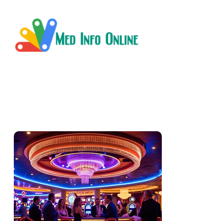
Skip
to
content