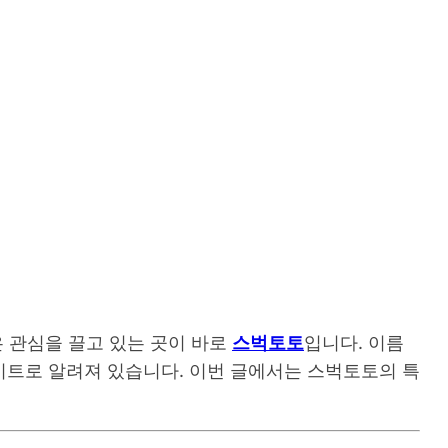
은 관심을 끌고 있는 곳이 바로
스벅토토
입니다. 이름
이트로 알려져 있습니다. 이번 글에서는 스벅토토의 특