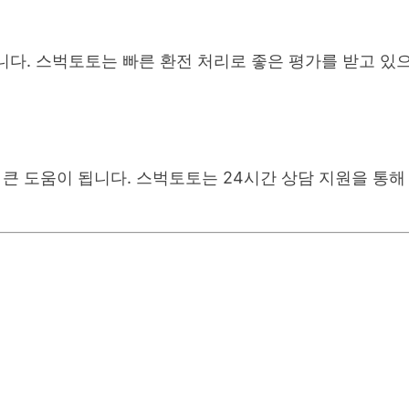
다. 스벅토토는 빠른 환전 처리로 좋은 평가를 받고 있으
 큰 도움이 됩니다. 스벅토토는 24시간 상담 지원을 통