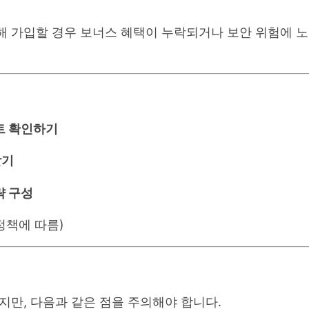
해 가입할 경우 보너스 혜택이 누락되거나 보안 위험에 
트 확인하기
받기
략 구성
정책에 따름)
지만, 다음과 같은 점을 주의해야 합니다.