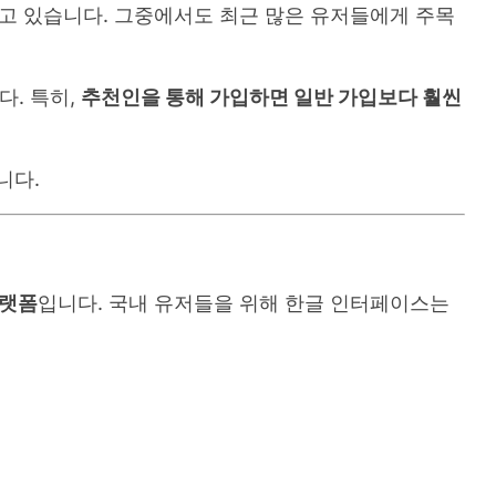
고 있습니다. 그중에서도 최근 많은 유저들에게 주목
다. 특히,
추천인을 통해 가입하면 일반 가입보다 훨씬
니다.
플랫폼
입니다. 국내 유저들을 위해 한글 인터페이스는