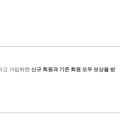
력하고 가입하면
신규 회원과 기존 회원 모두 보상을 받