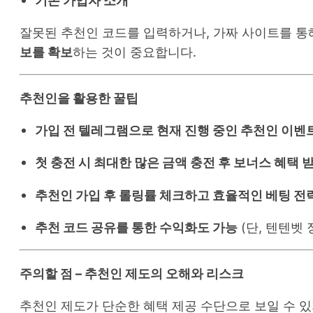
기존 가입자 소개
잘못된 추천인 코드를 입력하거나, 가짜 사이트를 통
보를 확보
하는 것이 중요합니다.
추천인을 활용한 꿀팁
가입 전 텔레그램으로 현재 진행 중인 추천인 이벤
첫 충전 시 최대한 많은 금액 충전 후 보너스 혜택 
추천인 가입 후 롤링률 체크하고 효율적인 베팅 전
추천 코드 공유를 통한 수익화도 가능
(단, 텐텐벳 
주의할 점 – 추천인 제도의 오해와 리스크
추천인 제도가 단순한 혜택 제공 수단으로 보일 수 있