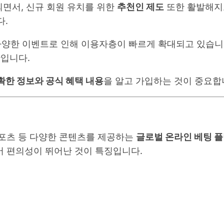
면서, 신규 회원 유치를 위한
추천인 제도
또한 활발해지
다.
다양한 이벤트로 인해 이용자층이 빠르게 확대되고 있습니
황입니다.
확한 정보와 공식 혜택 내용
을 알고 가입하는 것이 중요합
스포츠 등 다양한 콘텐츠를 제공하는
글로벌 온라인 베팅 
 편의성이 뛰어난 것이 특징입니다.