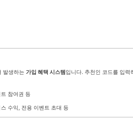
서 발생하는
가입 혜택 시스템
입니다. 추천인 코드를 입
이벤트 참여권 등
너스 수익, 전용 이벤트 초대 등