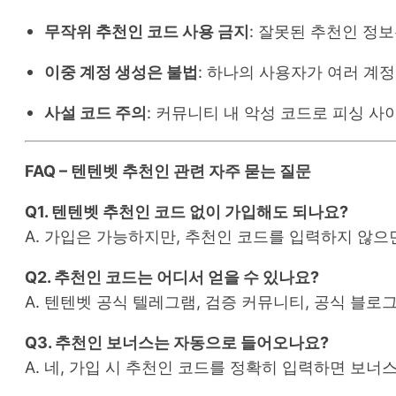
무작위 추천인 코드 사용 금지
: 잘못된 추천인 정
이중 계정 생성은 불법
: 하나의 사용자가 여러 계
사설 코드 주의
: 커뮤니티 내 악성 코드로 피싱 
FAQ – 텐텐벳 추천인 관련 자주 묻는 질문
Q1. 텐텐벳 추천인 코드 없이 가입해도 되나요?
A. 가입은 가능하지만, 추천인 코드를 입력하지 않으
Q2. 추천인 코드는 어디서 얻을 수 있나요?
A. 텐텐벳 공식 텔레그램, 검증 커뮤니티, 공식 블로
Q3. 추천인 보너스는 자동으로 들어오나요?
A. 네, 가입 시 추천인 코드를 정확히 입력하면 보너