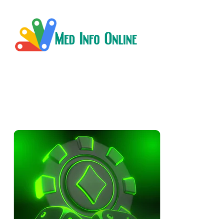
Skip
to
content