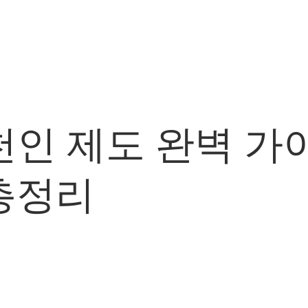
천인 제도 완벽 가이
총정리