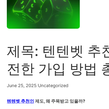
제목: 텐텐벳 추
전한 가입 방법 
June 25, 2025
/
Uncategorized
텐텐벳 추천인
제도, 왜 주목받고 있을까?