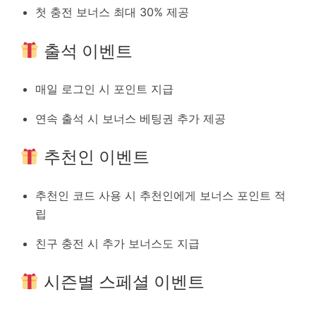
첫 충전 보너스 최대 30% 제공
출석 이벤트
매일 로그인 시 포인트 지급
연속 출석 시 보너스 베팅권 추가 제공
추천인 이벤트
추천인 코드 사용 시 추천인에게 보너스 포인트 적
립
친구 충전 시 추가 보너스도 지급
시즌별 스페셜 이벤트