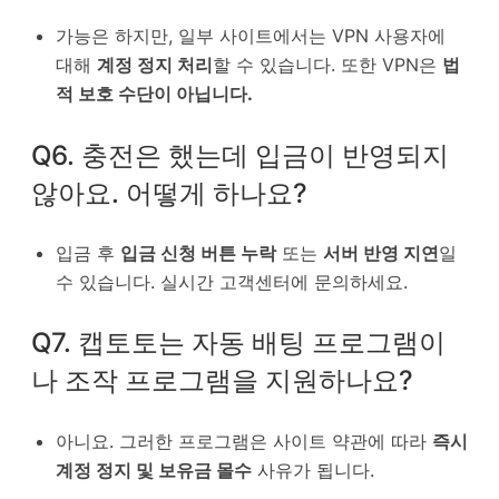
가능은 하지만, 일부 사이트에서는 VPN 사용자에
대해
계정 정지 처리
할 수 있습니다. 또한 VPN은
법
적 보호 수단이 아닙니다.
Q6. 충전은 했는데 입금이 반영되지
않아요. 어떻게 하나요?
입금 후
입금 신청 버튼 누락
또는
서버 반영 지연
일
수 있습니다. 실시간 고객센터에 문의하세요.
Q7. 캡토토는 자동 배팅 프로그램이
나 조작 프로그램을 지원하나요?
아니요. 그러한 프로그램은 사이트 약관에 따라
즉시
계정 정지 및 보유금 몰수
사유가 됩니다.