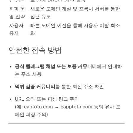
회피 운
새로운 도메인 개설 및 프록시 서버를 통한
영 전략
접근 유도
사용자
빠른 도메인 이전을 통해 사용자 이탈 최소
유지
화
안전한 접속 방법
공식 텔레그램 채널 또는 보증 커뮤니티
에서 안내하
는 주소 사용
먹튀 검증 커뮤니티
를 통한 최신 주소 확인
URL 오타 또는 피싱 링크 주의
(예: captoto.com → capptoto.com 등의 유사 도
메인 피싱 주의)