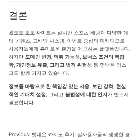
결론
캡토토 토토 사이트
는 실시간 스포츠 베팅과 다양한 게
임 콘텐츠, 고배당 시스템, 이벤트 중심의 마케팅으로
사용자들에게 흥미로운 환경을 제공하는 플랫폼입니다.
하지만
도메인 변경, 먹튀 가능성, 보너스 조건의 복잡
함, 개인정보 유출, 그리고 법적 위험성
등 명백한 리스
크도 함께 가지고 있습니다.
정보를 바탕으로 한 책임감 있는 사용
,
보안 강화
,
현실
적인 기대치 설정
, 그리고
불법성에 대한 인지
가 반드시
필요합니다.
Previous:
벳네온 카지노 후기: 실사용자들의 생생한 경