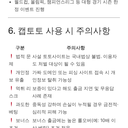
월드컵, 올림픽, 챔피언스리그 등 대형 경기 시즌 한
정 이벤트 진행
6. 캡토토 사용 시 주의사항
구분
주의사항
법적 문
사설 토토사이트는 국내법상 불법. 이용자
제
도 처벌 대상이 될 수 있음
개인정
가짜 도메인 또는 피싱 사이트 접속 시 개
보 유출
인정보 탈취 가능성
먹튀 리
보증이 있다고 해도 출금 지연 및 무응답
스크
사례 존재
과도한
중독성 강하며 손실이 누적될 경우 금전적·
베팅
심리적 피해 가능
보너스
보너스 출금에는 높은 롤오버(예: 10배 이
조건
상 베팅) 조건 적용