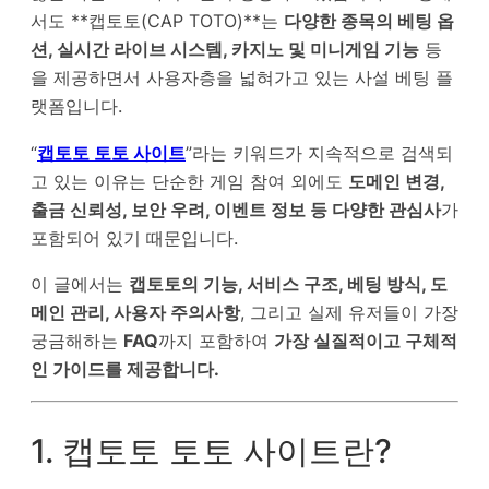
서도 **캡토토(CAP TOTO)**는
다양한 종목의 베팅 옵
션, 실시간 라이브 시스템, 카지노 및 미니게임 기능
등
을 제공하면서 사용자층을 넓혀가고 있는 사설 베팅 플
랫폼입니다.
“
캡토토 토토 사이트
”라는 키워드가 지속적으로 검색되
고 있는 이유는 단순한 게임 참여 외에도
도메인 변경,
출금 신뢰성, 보안 우려, 이벤트 정보 등 다양한 관심사
가
포함되어 있기 때문입니다.
이 글에서는
캡토토의 기능, 서비스 구조, 베팅 방식, 도
메인 관리, 사용자 주의사항
, 그리고 실제 유저들이 가장
궁금해하는
FAQ
까지 포함하여
가장 실질적이고 구체적
인 가이드를 제공합니다.
1. 캡토토 토토 사이트란?