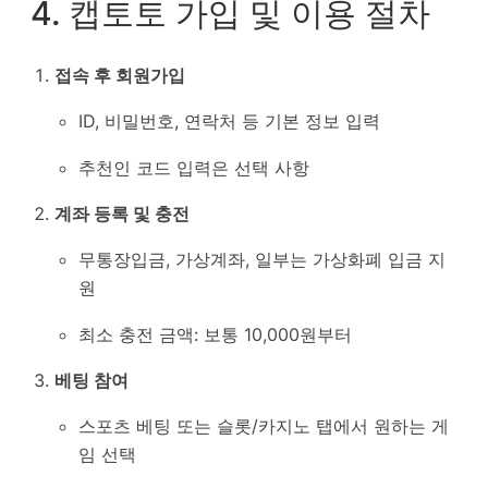
4. 캡토토 가입 및 이용 절차
접속 후 회원가입
ID, 비밀번호, 연락처 등 기본 정보 입력
추천인 코드 입력은 선택 사항
계좌 등록 및 충전
무통장입금, 가상계좌, 일부는 가상화폐 입금 지
원
최소 충전 금액: 보통 10,000원부터
베팅 참여
스포츠 베팅 또는 슬롯/카지노 탭에서 원하는 게
임 선택