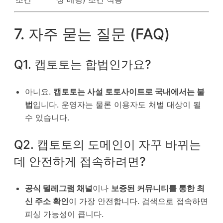
7. 자주 묻는 질문 (FAQ)
Q1. 캡토토는 합법인가요?
아니요.
캡토토는 사설 토토사이트로 국내에서는 불
법
입니다. 운영자는 물론 이용자도 처벌 대상이 될
수 있습니다.
Q2. 캡토토의 도메인이 자꾸 바뀌는
데 안전하게 접속하려면?
공식 텔레그램 채널
이나
보증된 커뮤니티를 통한 최
신 주소 확인
이 가장 안전합니다. 검색으로 접속하면
피싱 가능성이 큽니다.